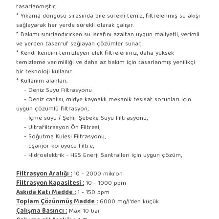
tasarlanmıştır.
* Yıkama döngüsü sırasında bile sürekli temiz, filtrelenmiş su akışı
sağlayarak her yerde sürekli olarak çalışır.
* Bakımı sınırlandırırken su israfını azaltan uygun maliyetli, verimli
ve yerden tasarruf sağlayan çözümler sunar,
* Kendi kendini temizleyen elek filtrelerimiz, daha yüksek
temizleme verimliliği ve daha az bakım için tasarlanmış yenilikçi
bir teknoloji kullanır.
* Kullanım alanları;
- Deniz Suyu Filtrasyonu
- Deniz canlısı, midye kaynaklı mekanik tesisat sorunları için
uygun çözümlü filtrasyon,
- İçme suyu / Şehir Şebeke Suyu Filtrasyonu,
- Ultrafiltrasyon Ön Filtresi,
- Soğutma Kulesi Filtrasyonu,
- Eşanjör koruyucu Filtre,
- Hidroelektrik - HES Enerji Santralleri için uygun çözüm,
Filtrasyon Aralığı :
10 - 2000 mikron
Filtrasyon Kapasitesi :
10 - 1000 ppm
Askıda Katı Madde :
1 - 150 ppm
Toplam Çözünmüş Madde :
6000 mg/l'den küçük
Çalışma Basıncı :
Max. 10 bar