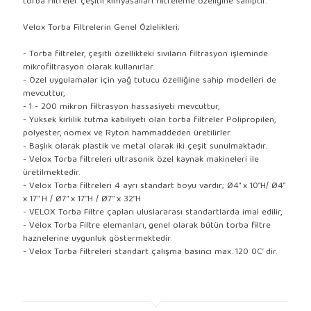
torba filtreler çeşitli kimyasalları filtreleme özeliğine sahiptir.
Velox Torba Filtrelerin Genel Özlelikleri;
- Torba filtreler, çeşitli özellikteki sıvıların filtrasyon işleminde
mikrofiltrasyon olarak kullanırlar.
- Özel uygulamalar için yağ tutucu özelliğine sahip modelleri de
mevcuttur,
- 1 - 200 mikron filtrasyon hassasiyeti mevcuttur,
- Yüksek kirlilik tutma kabiliyeti olan torba filtreler Polipropilen,
polyester, nomex ve Ryton hammaddeden üretilirler.
- Başlık olarak plastik ve metal olarak iki çeşit sunulmaktadır.
- Velox Torba filtreleri ultrasonik özel kaynak makineleri ile
üretilmektedir.
- Velox Torba filtreleri 4 ayrı standart boyu vardır; Ø4” x 10”H/ Ø4”
x 17” H / Ø7” x 17”H / Ø7” x 32”H
- VELOX Torba Filtre çapları uluslararası standartlarda imal edilir,
- Velox Torba Filtre elemanları, genel olarak bütün torba filtre
haznelerine uygunluk göstermektedir.
- Velox Torba filtreleri standart çalışma basıncı max. 120 0C’ dir.